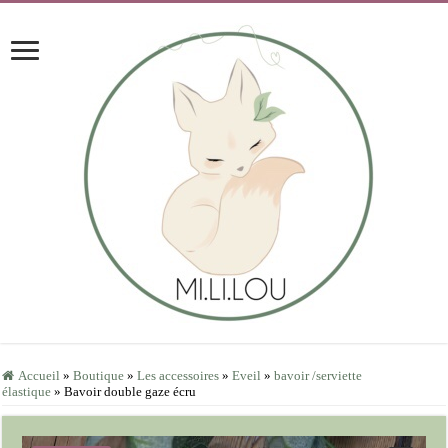
Accueil
»
Boutique
»
Les accessoires
»
Eveil
»
bavoir /serviette
élastique
»
Bavoir double gaze écru