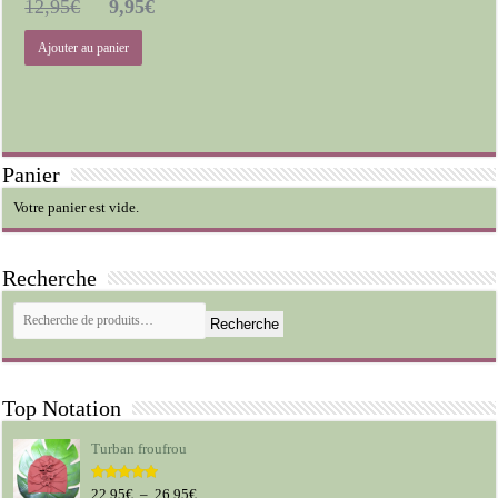
Le
Le
12,95
€
9,95
€
prix
prix
Ajouter au panier
initial
actuel
était :
est :
12,95€.
9,95€.
Panier
Votre panier est vide.
Recherche
Recherche
Top Notation
Turban froufrou
Plage
22,95
€
–
26,95
€
Note
5.00