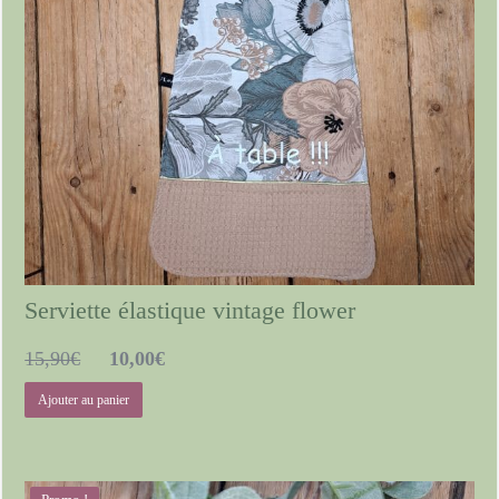
Serviette élastique vintage flower
Le
Le
15,90
€
10,00
€
prix
prix
Ajouter au panier
initial
actuel
était :
est :
15,90€.
10,00€.