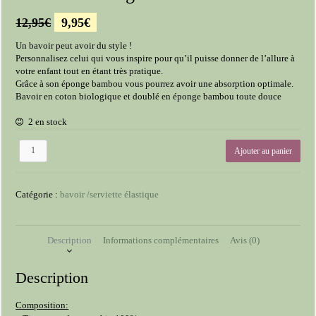
Le
Le
12,95
€
9,95
€
prix
prix
Un bavoir peut avoir du style !
initial
actuel
Personnalisez celui qui vous inspire pour qu’il puisse donner de l’allure à
était :
est :
votre enfant tout en étant très pratique.
12,95€.
9,95€.
Grâce à son éponge bambou vous pourrez avoir une absorption optimale.
Bavoir en coton biologique et doublé en éponge bambou toute douce
2 en stock
quantité
Ajouter au panier
de
Bavoir
double
Catégorie :
bavoir /serviette élastique
gaze
écru
Description
Informations complémentaires
Avis (0)
Description
Composition: