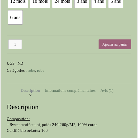
12 mois
18 mois
24 mois
3 ans
4 ans
5 ans
6 ans
quantité
Ajouter au panier
de
Robe
UGS :
ND
Catégories :
robe
,
robe
Description
Informations complémentaires
Avis (1)
Description
Composition:
– Sweat motif et uni, poids 240-260g/M2, 100% coton
Certifié bio oekotex 100