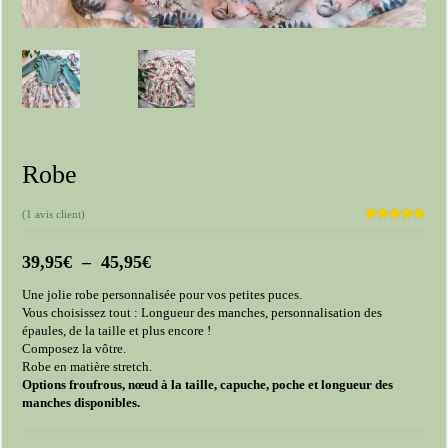
Robe
(
1
avis client)
Noté
1
5.00
sur 5 basé
Plage
39,95
€
–
45,95
€
sur
notation
de
client
Une jolie robe personnalisée pour vos petites puces.
prix :
Vous choisissez tout : Longueur des manches, personnalisation des
39,95€
épaules, de la taille et plus encore !
à
Composez la vôtre.
45,95€
Robe en matière stretch.
Options froufrous, nœud à la taille, capuche, poche et longueur des
manches disponibles.