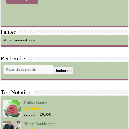
prix :
produit
a
34,95€
plusieurs
à
variations.
44,95€
Les
options
peuvent
Panier
être
choisies
Votre panier est vide.
sur
la
page
du
Recherche
produit
Recherche
Top Notation
Turban froufrou
Plage
22,95
€
–
26,95
€
Note
5.00
sur 5
de
Blouse Double gaze
prix :