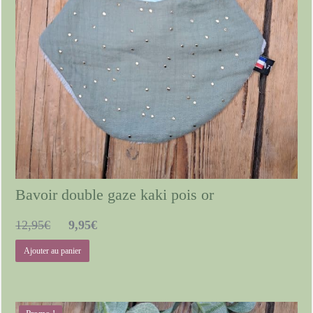
Bavoir double gaze kaki pois or
Le
Le
12,95
€
9,95
€
prix
prix
Ajouter au panier
initial
actuel
était :
est :
12,95€.
9,95€.