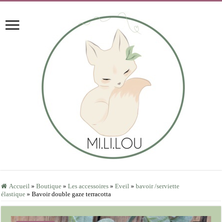
Accueil
»
Boutique
»
Les accessoires
»
Eveil
»
bavoir /serviette
élastique
»
Bavoir double gaze terracotta