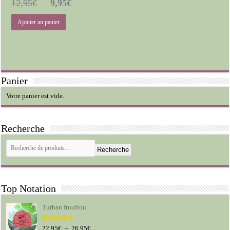
Le
Le
12,95
€
9,95
€
prix
prix
Ajouter au panier
initial
actuel
était :
est :
12,95€.
9,95€.
Panier
Votre panier est vide.
Recherche
Recherche
Top Notation
Turban froufrou
Plage
22,95
€
–
26,95
€
Note
5.00