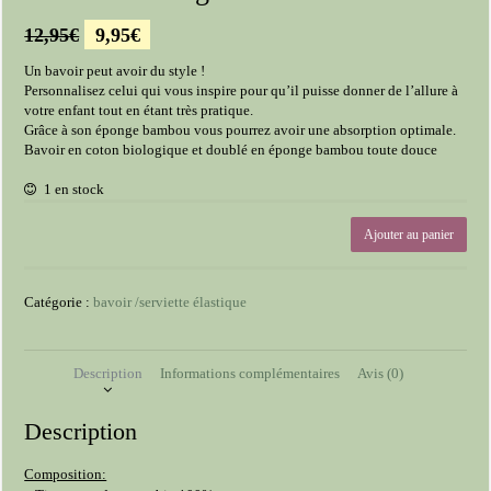
Le
Le
12,95
€
9,95
€
prix
prix
Un bavoir peut avoir du style !
initial
actuel
Personnalisez celui qui vous inspire pour qu’il puisse donner de l’allure à
était :
est :
votre enfant tout en étant très pratique.
12,95€.
9,95€.
Grâce à son éponge bambou vous pourrez avoir une absorption optimale.
Bavoir en coton biologique et doublé en éponge bambou toute douce
1 en stock
quantité
Ajouter au panier
de
Bavoir
double
Catégorie :
bavoir /serviette élastique
gaze
terracotta
Description
Informations complémentaires
Avis (0)
Description
Composition: