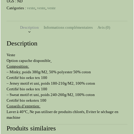
UGS :
ND
doublée
Catégories :
veste
,
veste
,
veste
Description
Informations complémentaires
Avis (0)
Description
Veste
Option capuche disponible
Composition:
– Minky, poids 380g/M2, 50% polyester 50% coton
Certifié bio oeko tex 100
– Jersey motif et uni, poids 180-210g/M2, 100% coton
Certifié bio oeko tex 100
– Sweat motif et uni, poids 240-260g/M2, 100% coton
Certifié bio oekotex 100
Conseils d’entretien:
Laver à 40°C, Ne pas utiliser de produits chlorés, Eviter le séchage en
machine
Produits similaires