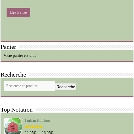
Lire la suite
Panier
Votre panier est vide.
Recherche
Recherche
Top Notation
Turban froufrou
Plage
22,95
€
–
26,95
€
Note
5.00