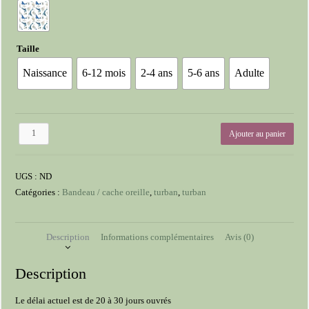
Taille
Naissance
6-12 mois
2-4 ans
5-6 ans
Adulte
quantité
Ajouter au panier
de
Turban
Simple
UGS :
ND
Catégories :
Bandeau / cache oreille
,
turban
,
turban
Description
Informations complémentaires
Avis (0)
Description
Le délai actuel est de 20 à 30 jours ouvrés