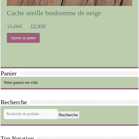
Cache oreille bonhomme de neige
Le
Le
15,00
€
12,95
€
prix
prix
Ajouter au panier
initial
actuel
était :
est :
15,00€.
12,95€.
Panier
Votre panier est vide.
Recherche
Recherche
Top Notation