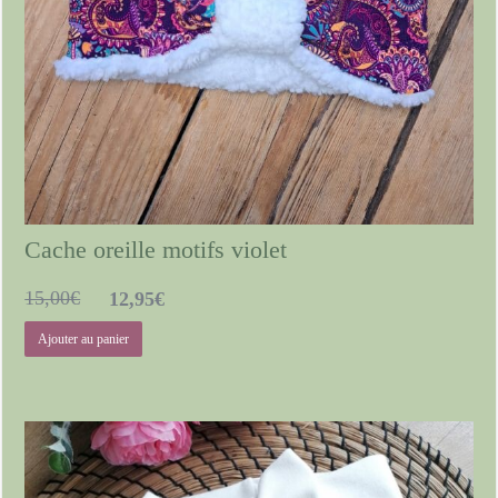
Cache oreille motifs violet
Le
Le
15,00
€
12,95
€
prix
prix
Ajouter au panier
initial
actuel
était :
est :
15,00€.
12,95€.