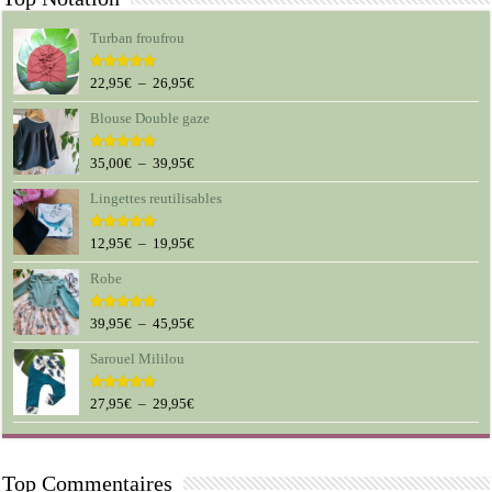
Turban froufrou
Plage
22,95
€
–
26,95
€
Note
5.00
sur 5
de
Blouse Double gaze
prix :
22,95€
à
Plage
35,00
€
–
39,95
€
Note
5.00
sur 5
26,95€
de
Lingettes reutilisables
prix :
35,00€
à
Plage
12,95
€
–
19,95
€
Note
5.00
sur 5
39,95€
de
Robe
prix :
12,95€
à
Plage
39,95
€
–
45,95
€
Note
5.00
sur 5
19,95€
de
Sarouel Mililou
prix :
39,95€
à
Plage
27,95
€
–
29,95
€
Note
5.00
sur 5
45,95€
de
prix :
27,95€
Top Commentaires
à