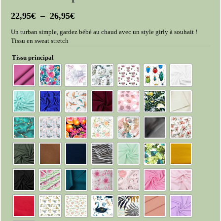
Plage
22,95
€
–
26,95
€
de
Un turban simple, gardez bébé au chaud avec un style girly à souhait !
prix :
Tissu en sweat stretch
22,95€
à
Tissu principal
26,95€