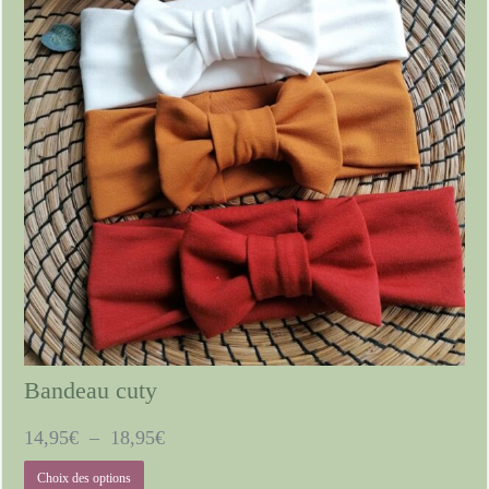
Bandeau cuty
Plage
14,95
€
–
18,95
€
de
Ce
Choix des options
prix :
produit