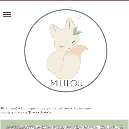
Accueil
»
Boutique
»
Les grands :5-8 ans
»
Accessoires
textile
»
turban
»
Turban Simple