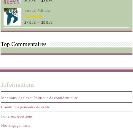
à
Plage
39,95
€
–
45,95
€
Note
5.00
sur 5
19,95€
de
Sarouel Mililou
prix :
39,95€
à
Plage
27,95
€
–
29,95
€
Note
5.00
sur 5
45,95€
de
prix :
27,95€
Top Commentaires
à
29,95€
Informations
Mentions légales et Politique de confidentialité
Conditions générales de vente
Foire aux questions
Nos Engagements