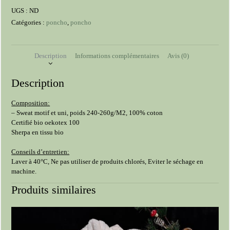
hiver
UGS :
ND
Catégories :
poncho
,
poncho
Description
Informations complémentaires
Avis (0)
Description
Composition:
– Sweat motif et uni, poids 240-260g/M2, 100% coton
Certifié bio oekotex 100
Sherpa en tissu bio
Conseils d’entretien:
Laver à 40°C, Ne pas utiliser de produits chlorés, Eviter le séchage en
machine.
Produits similaires