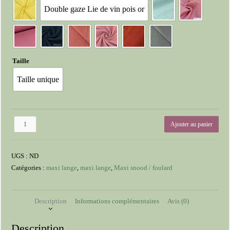
Double gaze Lie de vin pois or
Taille
Taille unique
quantité
Ajouter au panier
de
Maxi
lange
UGS :
ND
Catégories :
maxi lange
,
maxi lange
,
Maxi snood / foulard
Description
Informations complémentaires
Avis (0)
Description