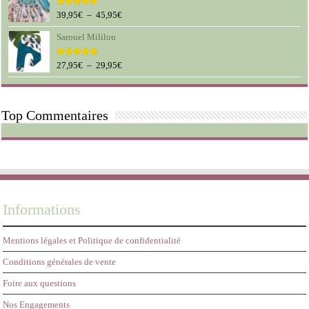
12,95€
à
Plage
39,95
€
–
45,95
€
Note
5.00
sur 5
19,95€
de
Sarouel Mililou
prix :
39,95€
à
Plage
27,95
€
–
29,95
€
Note
5.00
sur 5
45,95€
de
prix :
27,95€
Top Commentaires
à
29,95€
Informations
Mentions légales et Politique de confidentialité
Conditions générales de vente
Foire aux questions
Nos Engagements