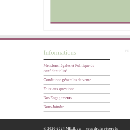
a
40,00€
plusieurs
à
variations.
46,95€
Les
options
peuvent
être
choisies
sur
la
page
Informations
P
du
produit
Mentions légales et Politique de
confidentialité
Conditions générales de vente
Foire aux questions
Nos Engagements
Nous Joindre
© 2020-2024 MiLiLou — tous droits réservés