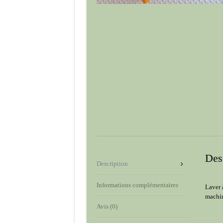
Des
Description
Informations complémentaires
Laver 
machi
Avis (0)