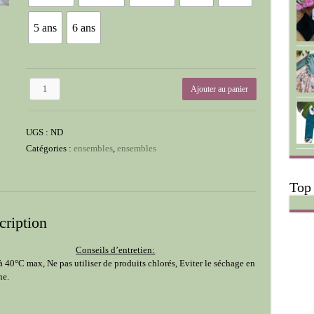
5 ans
6 ans
quantité
Ajouter au panier
de
Ensemble
Cosmos
UGS :
ND
Catégories :
ensembles
,
ensembles
Top
cription
Conseils d’entretien:
à 40°C max, Ne pas utiliser de produits chlorés, Eviter le séchage en
ne.