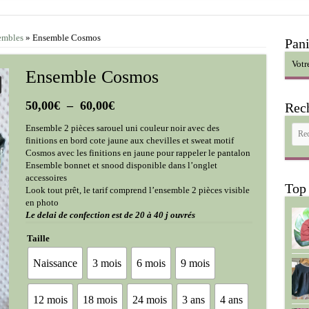
embles
»
Ensemble Cosmos
Pani
Votr
Ensemble Cosmos
Plage
50,00
€
–
60,00
€
Rec
de
Ensemble 2 pièces sarouel uni couleur noir avec des
prix :
finitions en bord cote jaune aux chevilles et sweat motif
50,00€
Cosmos avec les finitions en jaune pour rappeler le pantalon
à
Ensemble bonnet et snood disponible dans l’onglet
60,00€
accessoires
Top
Look tout prêt, le tarif comprend l’ensemble 2 pièces visible
en photo
Le delai de confection est de 20 à 40 j ouvrés
Taille
Naissance
3 mois
6 mois
9 mois
12 mois
18 mois
24 mois
3 ans
4 ans