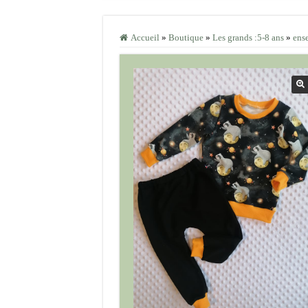
Accueil
»
Boutique
»
Les grands :5-8 ans
»
ens