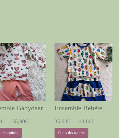
emble Babydeer
Ensemble Bebête
Plage
Plage
0
€
–
65,90
€
35,00
€
–
44,00
€
de
de
Ce
Ce
 des options
Choix des options
prix :
prix :
produit
produit