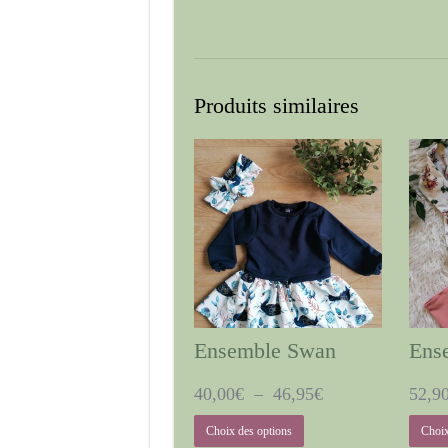
Produits similaires
Ensemble Swan
Ens
Plage
40,00
€
–
46,95
€
52,9
de
Ce
Choix des options
Choix
prix :
produit