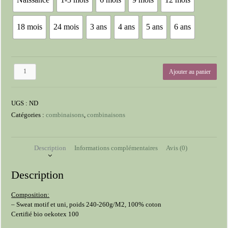
18 mois
24 mois
3 ans
4 ans
5 ans
6 ans
quantité
Ajouter au panier
de
Combinaison
UGS :
ND
Catégories :
combinaisons
,
combinaisons
Description
Informations complémentaires
Avis (0)
Description
Composition:
– Sweat motif et uni, poids 240-260g/M2, 100% coton
Certifié bio oekotex 100