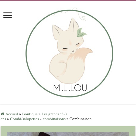
Accueil
»
Boutique
»
Les grands :5-8
ans
»
Combi/salopettes
»
combinaisons
»
Combinaison