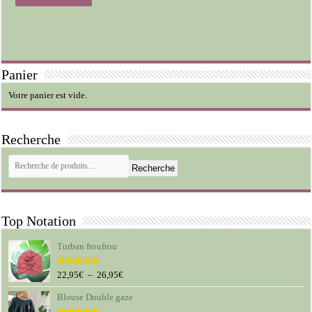
a
plusieurs
variations.
Les
options
peuvent
Panier
être
choisies
Votre panier est vide.
sur
la
page
du
Recherche
produit
Recherche
Top Notation
Turban froufrou
Plage
22,95
€
–
26,95
€
Note
5.00
sur 5
de
Blouse Double gaze
prix :
22,95€