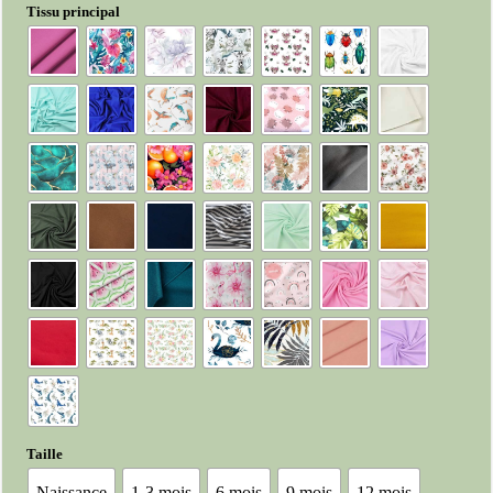
Tissu principal
Taille
Naissance
1-3 mois
6 mois
9 mois
12 mois