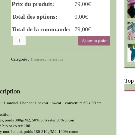
Prix du produit:
79,00
€
Total des options:
0,00
€
Total de la commande:
79,00
€
quantité
Ajouter au panier
de
Coffret
5
Catégorie :
Trousseau naissance
pièces
Top
cription
t : 1 sarouel 1 bonnet 1 bavoir 1 sweat 1 couverture 60 x 90 cm
sition:
ky, poids 380g/M2, 50% polyester 50% coton
ié bio oeko tex 100
ey motif et uni, poids 180-210g/M2, 100% coton