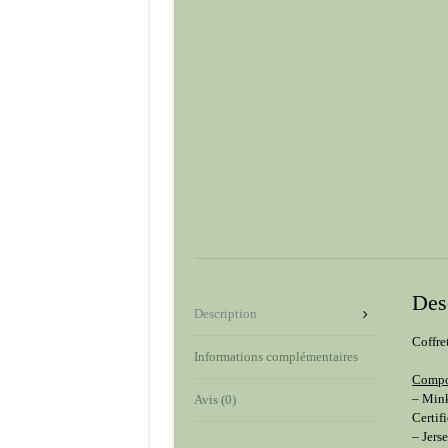
Des
Description
Coffre
Informations complémentaires
Compo
– Min
Avis (0)
Certif
– Jers