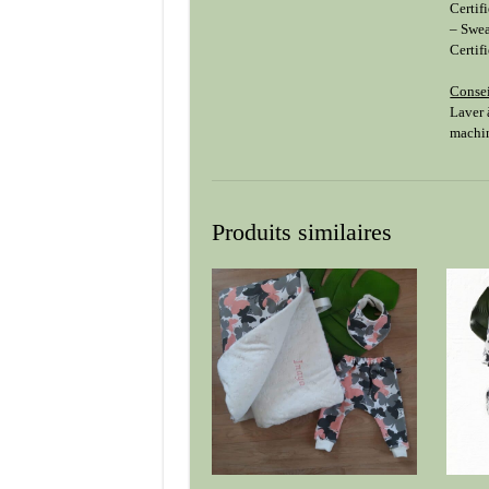
Certif
– Swea
Certif
Consei
Laver 
machin
Produits similaires