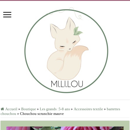
Accueil
»
Boutique
»
Les grands :5-8 ans
»
Accessoires textile
»
barrettes
chouchou
»
Chouchou scrunchie mauve