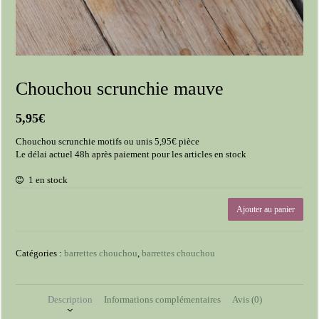
Chouchou scrunchie mauve
5,95
€
Chouchou scrunchie motifs ou unis 5,95€ pièce
Le délai actuel 48h après paiement pour les articles en stock
1 en stock
quantité
Ajouter au panier
de
Chouchou
scrunchie
Catégories :
barrettes chouchou
,
barrettes chouchou
mauve
Description
Informations complémentaires
Avis (0)