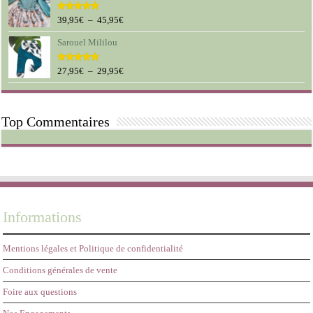
12,95€
à
Plage
39,95
€
–
45,95
€
Note
5.00
sur 5
19,95€
de
Sarouel Mililou
prix :
39,95€
à
Plage
27,95
€
–
29,95
€
Note
5.00
sur 5
45,95€
de
prix :
27,95€
Top Commentaires
à
29,95€
Informations
Mentions légales et Politique de confidentialité
Conditions générales de vente
Foire aux questions