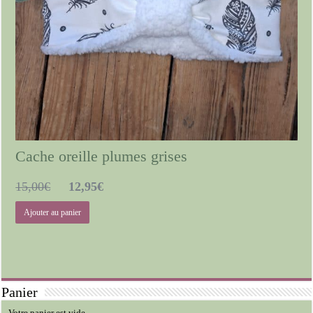
Cache oreille plumes grises
Le
Le
15,00
€
12,95
€
prix
prix
Ajouter au panier
initial
actuel
était :
est :
15,00€.
12,95€.
Panier
Votre panier est vide.