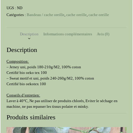
oreille
UGS :
ND
Catégories :
Bandeau / cache oreille
,
cache oreille
,
cache oreille
Description
Informations complémentaires
Avis (0)
Description
Composition:
– Jersey uni, poids 180-210g/M2, 100% coton
Certifié bio oeko tex 100
– Sweat motif et uni, poids 240-260g/M2, 100% coton
Certifié bio oekotex 100
Conseils d’entretien:
Laver à 40°C, Ne pas utiliser de produits chlorés, Eviter le séchage en
machine, ne pas repasser les tissus polaire et minky.
Produits similaires