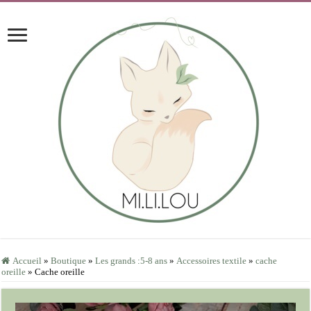
Accueil
»
Boutique
»
Les grands :5-8 ans
»
Accessoires textile
»
cache
oreille
»
Cache oreille