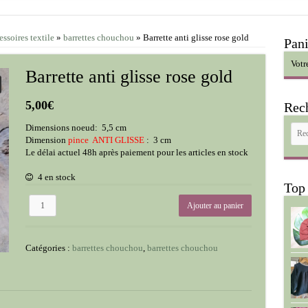
ssoires textile
»
barrettes chouchou
»
Barrette anti glisse rose gold
Pani
Votr
Barrette anti glisse rose gold
5,00
€
Rec
Dimensions noeud: 5,5 cm
Dimension
pince ANTI GLISSE
: 3 cm
Le délai actuel 48h après paiement pour les articles en stock
4 en stock
Top
quantité
Ajouter au panier
de
Barrette
anti
Catégories :
barrettes chouchou
,
barrettes chouchou
glisse
rose
gold