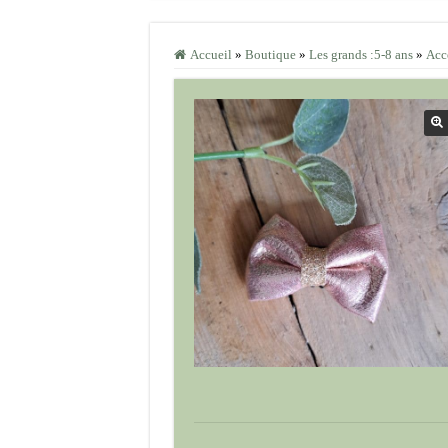
Accueil
»
Boutique
»
Les grands :5-8 ans
»
Acce