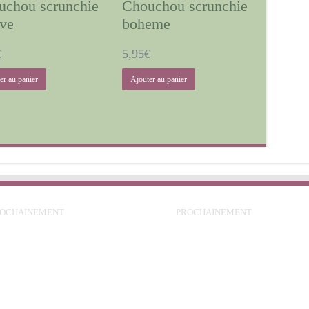
uchou scrunchie
Chouchou scrunchie
ve
boheme
€
5,95
€
er au panier
Ajouter au panier
ROCHAINEMENT
PROCHAINEMENT