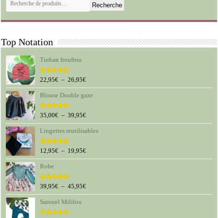
Recherche
Top Notation
Turban froufrou
Plage
22,95
€
–
26,95
€
Note
5.00
sur 5
de
Blouse Double gaze
prix :
22,95€
à
Plage
35,00
€
–
39,95
€
Note
5.00
sur 5
26,95€
de
Lingettes reutilisables
prix :
35,00€
à
Plage
12,95
€
–
19,95
€
Note
5.00
sur 5
39,95€
de
Robe
prix :
12,95€
à
Plage
39,95
€
–
45,95
€
Note
5.00
sur 5
19,95€
de
Sarouel Mililou
prix :
39,95€