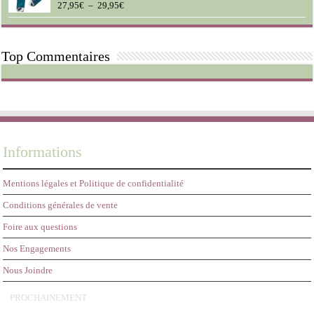
à
Plage
27,95
€
–
29,95
€
Note
5.00
sur 5
45,95€
de
prix :
27,95€
Top Commentaires
à
29,95€
Informations
Mentions légales et Politique de confidentialité
Conditions générales de vente
Foire aux questions
Nos Engagements
Nous Joindre
PROCHAINEMENT