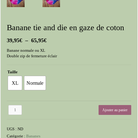
Banane tie and die en gaze de coton
Plage
39,95
€
–
65,95
€
de
Banane normale ou XL
prix :
Double zip de fermeture éclair
39,95€
à
65,95€
Taille
XL
Normale
quantité
Ajouter au panier
de
Banane
tie
UGS :
ND
and
die
Catégorie :
Bananes