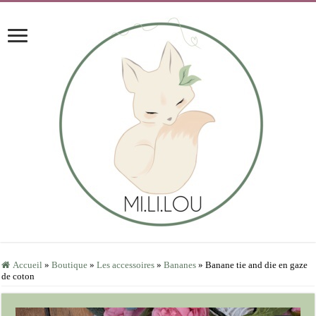
Accueil
»
Boutique
»
Les accessoires
»
Bananes
»
Banane tie and die en gaze
de coton