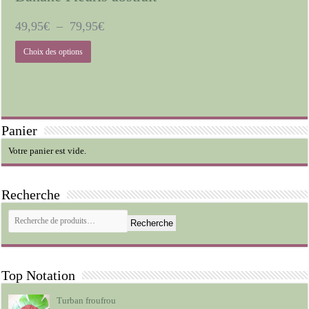
Plage
49,95
€
–
79,95
€
de
Ce
Choix des options
prix :
produit
a
49,95€
plusieurs
à
variations.
79,95€
Les
options
peuvent
Panier
être
choisies
Votre panier est vide.
sur
la
page
du
Recherche
produit
Recherche
Top Notation
Turban froufrou