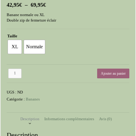
Plage
42,95
€
–
69,95
€
de
Banane normale ou XL
prix :
Double zip de fermeture éclair
42,95€
à
69,95€
Taille
XL
Normale
quantité
Ajouter au panier
de
Banane
fourrure
UGS :
ND
relief
rose
Catégorie :
Bananes
Description
Informations complémentaires
Avis (0)
Description