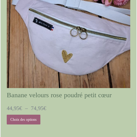
du
produit
Banane velours rose poudré petit cœur
Plage
44,95
€
–
74,95
€
de
Ce
Choix des options
prix :
produit
a
44,95€
plusieurs
à
variations.