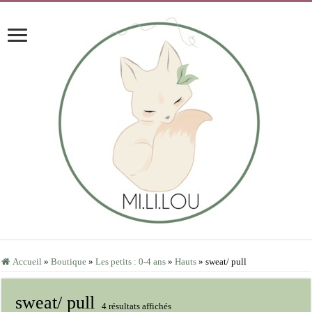
Accueil
»
Boutique
»
Les petits : 0-4 ans
»
Hauts
»
sweat/ pull
sweat/ pull
Trié
4 résultats affichés